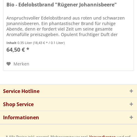
Bio - Edelobstbrand "Rügener Johannisbeere"
Anspruchsvoller Edelobstbrand aus roten und schwarzen
Jonannisbeeren. Ein phantastischer Brand für ruhige
Abende, denn er fordert viel Zeit um seine gesamte
Aromafülle preiszugeben. Opulent fruchtiger Duft der
schwarzen Beeren...
Inhalt
0.35 Liter
(18,43 € * / 0.1 Liter)
64,50 € *
Merken
Service Hotline
Shop Service
Informationen
* Alle Preise inkl. gesetzl. Mehrwertsteuer zzgl.
Versandkosten
und ggf.